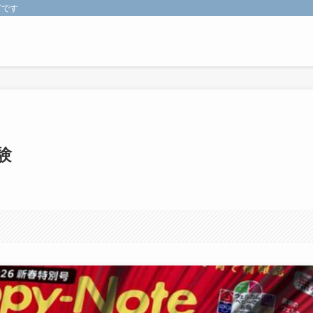
グです
験